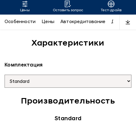
Цены
Оставить запрос
Тест-драйв
SANTA FE
Особенности
Цены
Автокредитование
Дизайн
Характеристики
Комплектация
Производительность
Standard