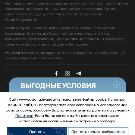
Мы предлагаем продажу новых автомобилей Hyundai, гарантийное
обслуживание, оригинальные запчасти и аксессуары. Салон
расположен по адресу: г. Астана, проспект Шакарима
Кудайбердиева, 6/1.
Наши услуги:
Продажа новых Hyundai (Легковые автомобили,
Кроссоверы, Минивэны), Гарантийное и постгарантийное
техническое обслуживание, Оригинальные запчасти и аксессуары,
Кредитные программы и трейд‑ин, Тест‑драйв.
Hyundai Astana
готов предложить вам комфортный и безопасный
опыт приобретения автомобиля.
Закры
ВЫГОДНЫЕ УСЛОВИЯ
НА АВТОМОБИЛИ HYUNDAI
Сайт www.astana.hyundai.kz использует файлы cookie. Используя
Узнать условия
данный сайт, Вы подтверждаете свое согласие на использование
© 2026 Hyundai Motor Company
файлов cookie, обработку Ваших персональных данных на условиях
Политики
. Если Вы не согласны, Вы можете отказаться от
использования cookie, изменив настройки в браузере.
Принять
Принять только необходимые