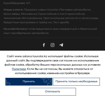
Кудайбердиева, 6/1.
Наши услуги:
Продажа новых Hyundai (Легковые автомобили,
Кроссоверы, Минивэны), Гарантийное и постгарантийное
техническое обслуживание, Оригинальные запчасти и аксессуары,
Кредитные программы и трейд‑ин, Тест‑драйв.
Hyundai Astana
готов предложить вам комфортный и безопасный
опыт приобретения автомобиля.
Сайт www.astana.hyundai.kz использует файлы cookie. Используя
данный сайт, Вы подтверждаете свое согласие на использование
файлов cookie, обработку Ваших персональных данных на условиях
ВЫГОДНЫЕ УСЛОВИЯ
Политики
. Если Вы не согласны, Вы можете отказаться от
© 2026 Hyundai Motor Company
использования cookie, изменив настройки в браузере.
Принять
Принять только необходимые
Узнать условия
Программы
Кредитование
Отсрочка
Выгодные
Telegram
Позвонить
Отклонить
покупки
условия
Бот