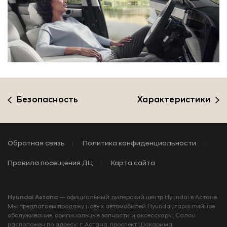
Безопасность
Характеристики
Обратная связь
Политика конфиденциальности
Правила посещения ДЦ
Карта сайта
Hyundai Astana
— официальный дилерский центр Hyundai в Астане.
Мы предлагаем продажу новых автомобилей Hyundai, гарантийное
обслуживание, оригинальные запчасти и аксессуары. Салон
расположен по адресу: г. Астана, проспект Шакарима