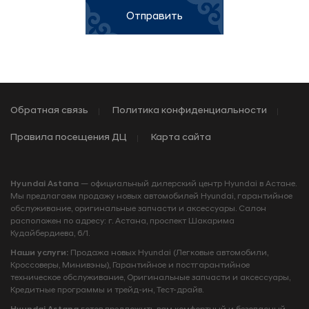
Отправить
Обратная связь
Политика конфиденциальности
Правила посещения ДЦ
Карта сайта
Hyundai Astana
— официальный дилерский центр Hyundai в Астане.
Мы предлагаем продажу новых автомобилей Hyundai, гарантийное
обслуживание, оригинальные запчасти и аксессуары. Салон
расположен по адресу: г. Астана, проспект Шакарима
Кудайбердиева, 6/1.
Наши услуги:
Продажа новых Hyundai (Легковые автомобили,
Кроссоверы, Минивэны), Гарантийное и постгарантийное
техническое обслуживание, Оригинальные запчасти и аксессуары,
Кредитные программы и трейд‑ин, Тест‑драйв.