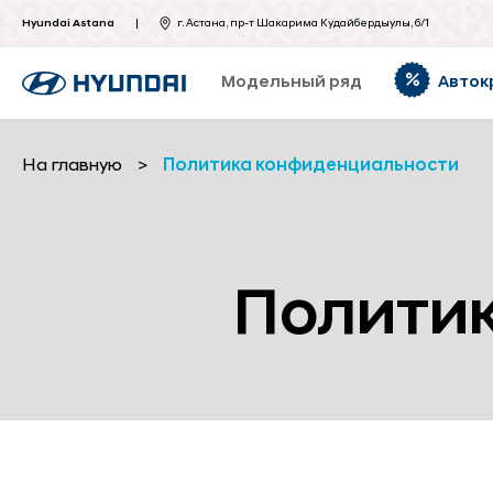
Hyundai Astana
г. Астана, пр-т Шакарима Кудайбердыулы, 6/1
Модельный ряд
Авток
На главную
>
Политика конфиденциальности
Полити