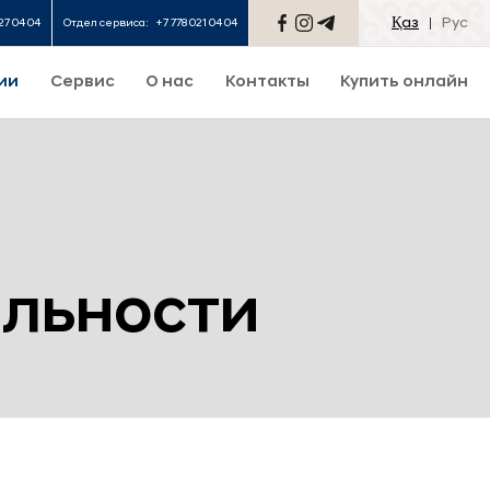
Қаз
Рус
27 04 04
Отдел сервиса:
+7 778 021 04 04
ии
Сервис
О нас
Контакты
Купить онлайн
льности