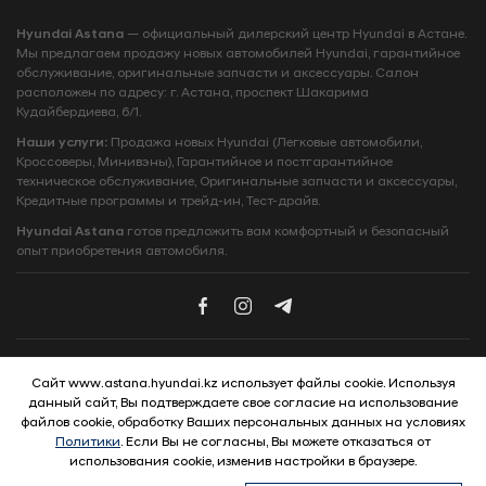
Hyundai Astana
— официальный дилерский центр Hyundai в Астане.
Мы предлагаем продажу новых автомобилей Hyundai, гарантийное
обслуживание, оригинальные запчасти и аксессуары. Салон
расположен по адресу: г. Астана, проспект Шакарима
Кудайбердиева, 6/1.
Наши услуги:
Продажа новых Hyundai (Легковые автомобили,
Кроссоверы, Минивэны), Гарантийное и постгарантийное
техническое обслуживание, Оригинальные запчасти и аксессуары,
Кредитные программы и трейд‑ин, Тест‑драйв.
Hyundai Astana
готов предложить вам комфортный и безопасный
опыт приобретения автомобиля.
Сайт www.astana.hyundai.kz использует файлы cookie. Используя
данный сайт, Вы подтверждаете свое согласие на использование
файлов cookie, обработку Ваших персональных данных на условиях
© 2026 Hyundai Motor Company
Политики
. Если Вы не согласны, Вы можете отказаться от
использования cookie, изменив настройки в браузере.