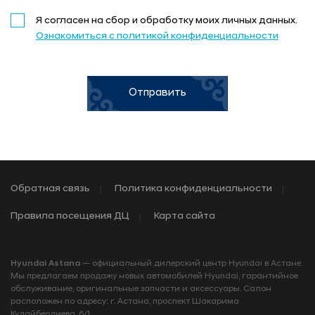
Я согласен на сбор и обработку моих личных данных.
Ознакомиться с политикой конфиденциальности
Отправить
Обратная связь
Политика конфиденциальности
Правила посещения ДЦ
Карта сайта
Hyundai Astana
— официальный дилерский центр Hyundai в Астане.
Мы предлагаем продажу новых автомобилей Hyundai, гарантийное
обслуживание, оригинальные запчасти и аксессуары. Салон
расположен по адресу: г. Астана, проспект Шакарима
Кудайбердиева, 6/1.