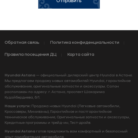
Отправить
Обратная связь
Политика конфиденциальности
Правила посещения ДЦ
Карта сайта
Hyundai Astana
— официальный дилерский центр Hyundai в Астане.
Мы предлагаем продажу новых автомобилей Hyundai, гарантийное
обслуживание, оригинальные запчасти и аксессуары. Салон
расположен по адресу: г. Астана, проспект Шакарима
Кудайбердиева, 6/1.
Наши услуги:
Продажа новых Hyundai (Легковые автомобили,
Кроссоверы, Минивэны), Гарантийное и постгарантийное
техническое обслуживание, Оригинальные запчасти и аксессуары,
Кредитные программы и трейд‑ин, Тест‑драйв.
Hyundai Astana
готов предложить вам комфортный и безопасный
опыт приобретения автомобиля.