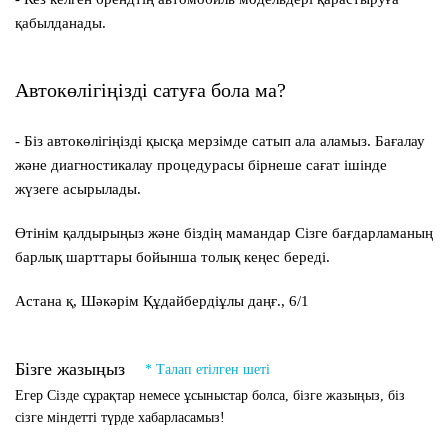
қабылданады.
Автокөлігіңізді сатуға бола ма?
- Біз автокөлігіңізді қысқа мерзімде сатып ала аламыз. Бағалау
және диагностикалау процедурасы бірнеше сағат ішінде
жүзеге асырылады.
Өтінім қалдырыңыз және біздің мамандар Сізге бағдарламаның
барлық шарттары бойынша толық кеңес береді.
Астана қ, Шәкәрім Құдайбердіұлы даңғ., 6/1
Бізге жазыңыз
* Талап етілген шеті
Егер Сізде сұрақтар немесе ұсыныстар болса, бізге жазыңыз, біз
сізге міндетті түрде хабарласамыз!