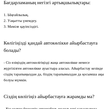
Бағдарламаның негізгі артықшылықтары:
1. Ыңғайлылық.
2. Уақытты үнемдеу.
3. Мәміле қауіпсіздігі.
Көлігіңізді қандай автокөлікке айырбастауға
болады?
- Сіз өзіңіздің автокөлігіңізді жаңа автокөлікке немесе
жүргізілген автокөлікке ауыстыра аласыз. Айырбастау кезінде
сіздің тарапыңыздан да, біздің тарапымыздан да қосымша ақы
болуы мүмкін.
Сіздің көлігіңіз айырбастауға жарамды ма?
- Кез келген брендтің автомобиль модельдері қарастыруға