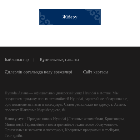
Жіберу
Байланыстар
Құпиялылық саясаты
Дилерлік орталыққа келу ережелері
Сайт картасы
Hyundai Astana
— официальный дилерский центр Hyundai в Астане. Мы
предлагаем продажу новых автомобилей Hyundai, гарантийное обслуживание,
оригинальные запчасти и аксессуары. Салон расположен по адресу: г. Астана,
проспект Шакарима Кудайбердиева, 6/1.
Наши услуги:
Продажа новых Hyundai (Легковые автомобили, Кроссоверы,
Минивэны), Гарантийное и постгарантийное техническое обслуживание,
Оригинальные запчасти и аксессуары, Кредитные программы и трейд‑ин,
Тест‑драйв.