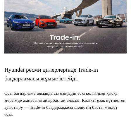
Hyundai ресми дилерлерінде Trade-in
бағдарламасы жұмыс істейді.
Осы бағдарлама аясында сіз өзіңіздің ескі көлігіңізді қысқа
мерзімде жаңасына айырбастай аласыз. Көлікті ұзақ күтпестен
ауыстыру — Trade-in бағдарламасы шешетін басты міндет
осы.