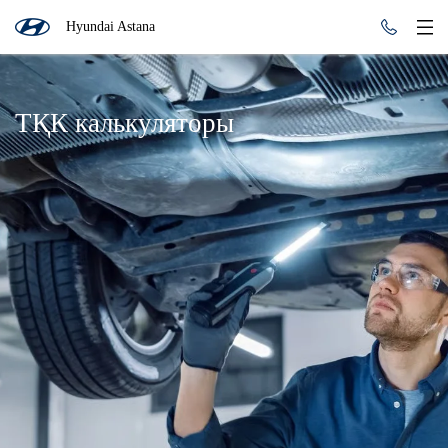
Hyundai Astana
ТҚК калькуляторы