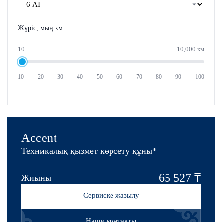
Жүріс, мың км.
10
10,000 км
10
20
30
40
50
60
70
80
90
100
Accent
Техникалық қызмет көрсету құны*
65 527 ₸
Жиыны
Сервиске жазылу
Наши контакты