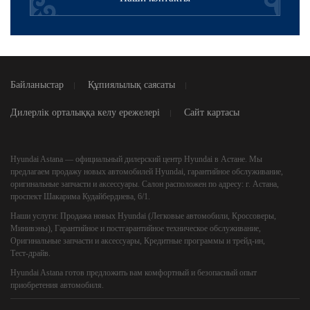
Байланыстар
Құпиялылық саясаты
Дилерлік орталыққа келу ережелері
Сайт картасы
Hyundai Astana
— официальный дилерский центр Hyundai в Астане. Мы
предлагаем продажу новых автомобилей Hyundai, гарантийное обслуживание,
оригинальные запчасти и аксессуары. Салон расположен по адресу: г. Астана,
проспект Шакарима Кудайбердиева, 6/1.
Наши услуги:
Продажа новых Hyundai (Легковые автомобили, Кроссоверы,
Минивэны), Гарантийное и постгарантийное техническое обслуживание,
Оригинальные запчасти и аксессуары, Кредитные программы и трейд‑ин,
Тест‑драйв.
Hyundai Astana
готов предложить вам комфортный и безопасный опыт
приобретения автомобиля.