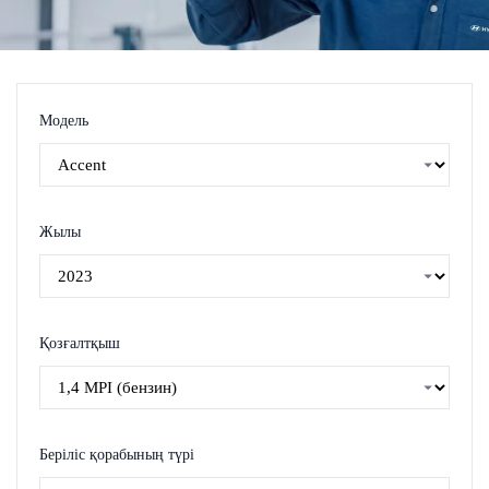
Модель
Жылы
Қозғалтқыш
Беріліс қорабының түрі