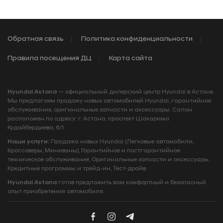
Обратная связь
Политика конфиденциальности
Правила посещения ДЦ
Карта сайта
Hyundai Astana
— официальный дилерский центр Hyundai в Астане.
Мы предлагаем продажу новых автомобилей Hyundai, гарантийное
обслуживание, оригинальные запчасти и аксессуары. Салон
расположен по адресу: г. Астана, проспект Шакарима
Кудайбердиева, 6/1.
Наши услуги:
Продажа новых Hyundai (Легковые автомобили,
Кроссоверы, Минивэны), Гарантийное и постгарантийное
техническое обслуживание, Оригинальные запчасти и аксессуары,
Кредитные программы и трейд‑ин, Тест‑драйв.
Hyundai Astana
готов предложить вам комфортный и безопасный
опыт приобретения автомобиля.