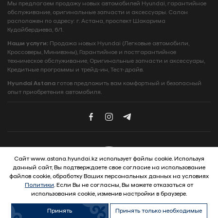
Мы предлагаем продажу новых автомобилей Hyundai, гарантийное
обслуживание, оригинальные запчасти и аксессуары. Салон
расположен по адресу: г. Астана, проспект Шакарима
Кудайбердиева, 6/1.
Наши услуги:
Продажа новых Hyundai (Легковые автомобили,
Кроссоверы, Минивэны), Гарантийное и постгарантийное
техническое обслуживание, Оригинальные запчасти и аксессуары,
Кредитные программы и трейд‑ин, Тест‑драйв.
Hyundai Astana
готов предложить вам комфортный и безопасный
опыт приобретения автомобиля.
Сайт www.astana.hyundai.kz использует файлы cookie. Используя
данный сайт, Вы подтверждаете свое согласие на использование
© 2026 Hyundai Motor Company
файлов cookie, обработку Ваших персональных данных на условиях
Политики
. Если Вы не согласны, Вы можете отказаться от
использования cookie, изменив настройки в браузере.
Принять
Принять только необходимые