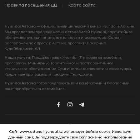
Правила посещения ДЦ
Карта сайта
Hyundai Astana
— официальный дилерский центр Hyundai в Астане.
Мы предлагаем продажу новых автомобилей Hyundai, гарантийное
обслуживание, оригинальные запчасти и аксессуары. Салон
расположен по адресу: г. Астана, проспект Шакарима
Кудайбердиева, 6/1.
Наши услуги:
Продажа новых Hyundai (Легковые автомобили,
Кроссоверы, Минивэны), Гарантийное и постгарантийное
техническое обслуживание, Оригинальные запчасти и аксессуары,
Кредитные программы и трейд‑ин, Тест‑драйв.
Hyundai Astana
готов предложить вам комфортный и безопасный
опыт приобретения автомобиля.
Сайт www.astana.hyundai.kz использует файлы cookie. Используя
данный сайт, Вы подтверждаете свое согласие на использование