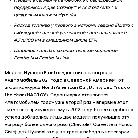
Первый в сегменте автомобиль с беспроводной
поддержкой Apple CarPlay™ и Android Auto™ и
цифровым ключом Hyundai
Расход топлива у первого в истории седана Elantra с
гибридной силовой установкой составляет менее
4,7 л/100 км в смешанном цикле EPA
Широкая линейка со спортивными моделями
Elantra N и Elantra N Line
Модель
Hyundai Elantra
удостоилась награды
«Автомобиль 2021 года в Северной Америке»
от
жюри конкурса
North American Car, Utility and Truck of
the Year (NACTOY).
Седан марки становится
«Автомобилем года» уже второй раз – впервые этот
титул был присужден ему в 2012 году. Ранее подобного
успеха добивались лишь две модели, получившие эту
награду более одного раза (Chevrolet Corvette и Honda
Civic); для Hyundai это уже третья победа в категории