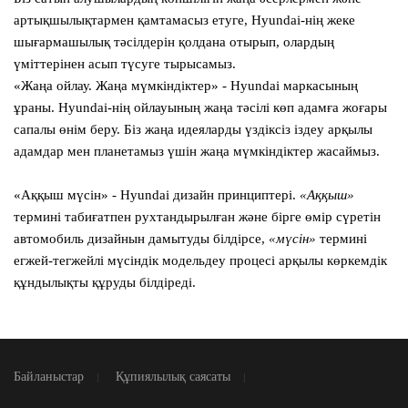
артықшылықтармен қамтамасыз етуге, Hyundai-нің жеке
шығармашылық тәсілдерін қолдана отырып, олардың
үміттерінен асып түсуге тырысамыз.
«Жаңа ойлау. Жаңа мүмкіндіктер»
- Hyundai маркасының
ұраны. Hyundai-нің ойлауының жаңа тәсілі көп адамға жоғары
сапалы өнім беру. Біз жаңа идеяларды үздіксіз іздеу арқылы
адамдар мен планетамыз үшін жаңа мүмкіндіктер жасаймыз.
«Аққыш мүсін»
- Hyundai дизайн принциптері.
«Аққыш»
термині табиғатпен рухтандырылған және бірге өмір сүретін
автомобиль дизайнын дамытуды білдірсе,
«мүсін»
термині
егжей-тегжейлі мүсіндік модельдеу процесі арқылы көркемдік
құндылықты құруды білдіреді.
Байланыстар
Құпиялылық саясаты