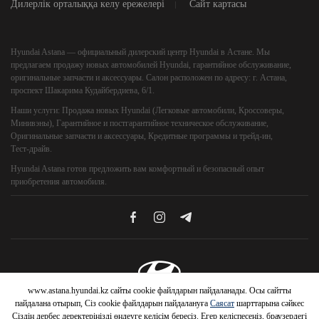
Дилерлік орталыққа келу ережелері
Сайт картасы
Hyundai Astana
— официальный дилерский центр Hyundai в Астане. Мы
предлагаем продажу новых автомобилей Hyundai, гарантийное обслуживание,
оригинальные запчасти и аксессуары. Салон расположен по адресу: г. Астана,
проспект Шакарима Кудайбердиева, 6/1.
Наши услуги:
Продажа новых Hyundai (Легковые автомобили, Кроссоверы,
Минивэны), Гарантийное и постгарантийное техническое обслуживание,
Оригинальные запчасти и аксессуары, Кредитные программы и трейд‑ин,
Тест‑драйв.
Hyundai Astana
готов предложить вам комфортный и безопасный опыт
приобретения автомобиля.
www.astana.hyundai.kz сайты cookie файлдарын пайдаланады. Осы сайтты
© 2026 Hyundai Motor Company
пайдалана отырып, Сіз cookie файлдарын пайдалануға
Саясат
шарттарына сәйкес
Сіздің дербес деректеріңізді өңдеуге келісім бересіз. Егер келіспесеңіз, браузердегі