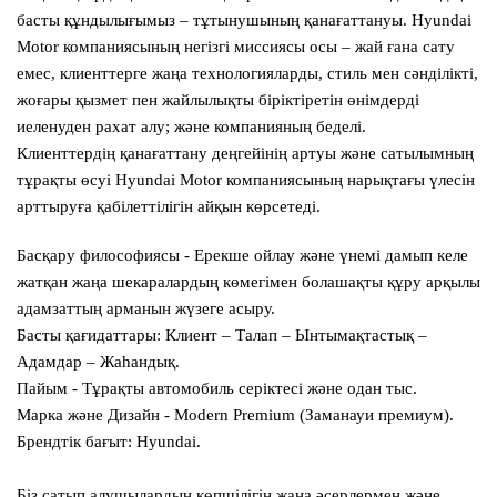
басты құндылығымыз –
тұтынушының қанағаттануы
. Hyundai
Motor компаниясының негізгі миссиясы осы – жай ғана сату
емес, клиенттерге жаңа технологияларды, стиль мен сәнділікті,
жоғары қызмет пен жайлылықты біріктіретін өнімдерді
иеленуден рахат алу; және компанияның беделі.
Клиенттердің қанағаттану деңгейінің артуы және сатылымның
тұрақты өсуі Hyundai Motor компаниясының нарықтағы үлесін
арттыруға қабілеттілігін айқын көрсетеді.
Басқару философиясы
- Ерекше ойлау және үнемі дамып келе
жатқан жаңа шекаралардың көмегімен болашақты құру арқылы
адамзаттың арманын жүзеге асыру.
Басты қағидаттары:
Клиент – Талап – Ынтымақтастық –
Адамдар – Жаһандық.
Пайым
- Тұрақты автомобиль серіктесі және одан тыс.
Марка және Дизайн
- Modern Premium (Заманауи премиум).
Брендтік бағыт:
Hyundai.
Біз сатып алушылардың көпшілігін жаңа әсерлермен және