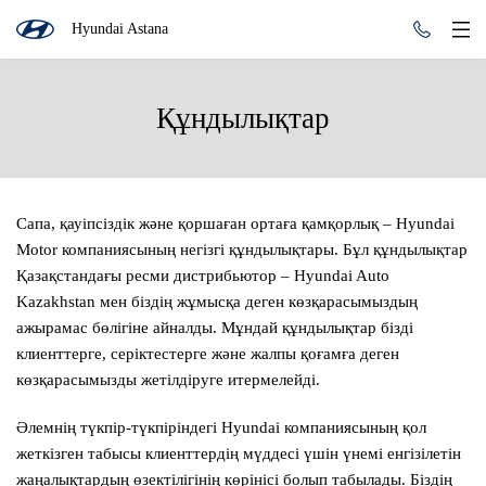
Hyundai Astana
Құндылықтар
Сапа, қауіпсіздік және қоршаған ортаға қамқорлық
– Hyundai
Motor компаниясының негізгі құндылықтары. Бұл құндылықтар
Қазақстандағы ресми дистрибьютор – Hyundai Auto
Kazakhstan мен біздің жұмысқа деген көзқарасымыздың
ажырамас бөлігіне айналды. Мұндай құндылықтар бізді
клиенттерге, серіктестерге және жалпы қоғамға деген
көзқарасымызды жетілдіруге итермелейді.
Әлемнің түкпір-түкпіріндегі Hyundai компаниясының қол
жеткізген табысы клиенттердің мүддесі үшін үнемі енгізілетін
жаңалықтардың өзектілігінің көрінісі болып табылады. Біздің