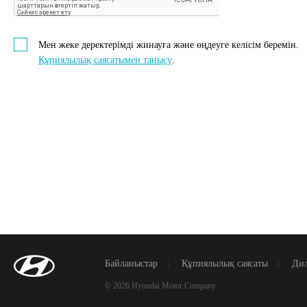
Мен жеке деректерімді жинауға және өңдеуге келісім беремін.
Құпиялылық саясатымен танысу
.
Байланыстар
Құпиялылық саясаты
Дил
© 2026 Hyundai Motor Company