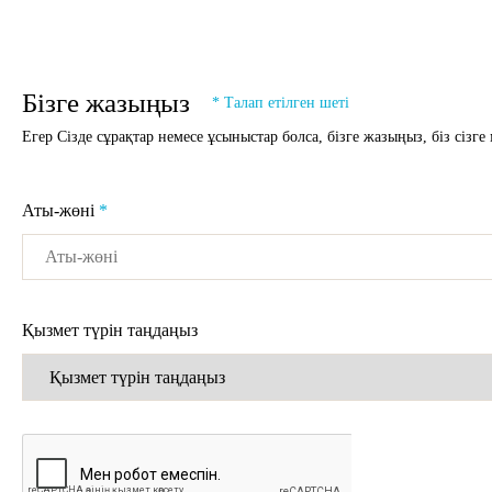
Бізге жазыңыз
* Талап етілген шеті
Егер Сізде сұрақтар немесе ұсыныстар болса, бізге жазыңыз, біз сізге
Аты-жөні
*
Қызмет түрін таңдаңыз