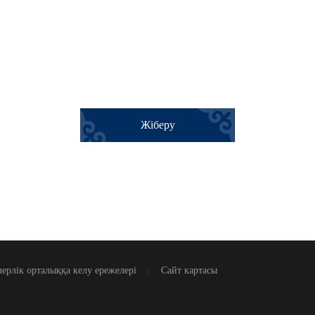
Жіберу
ерлік орталыққа келу ережелері
Сайт картасы