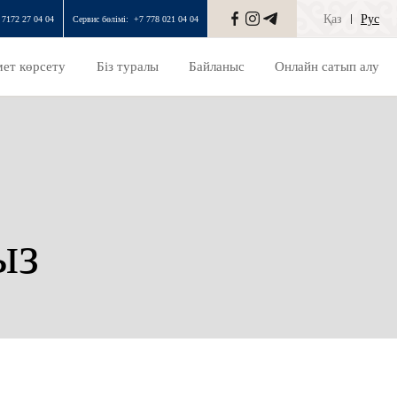
Қаз
Рус
 7172 27 04 04
Сервис бөлімі:
+7 778 021 04 04
ет көрсету
Біз туралы
Байланыс
Онлайн сатып алу
ыз