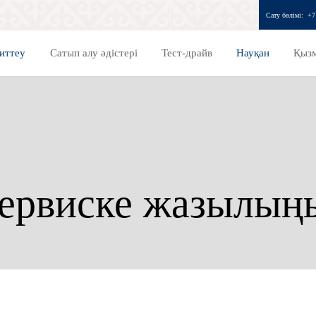
Сату бөлімі:
+7
иттеу
Сатып алу әдістері
Тест-драйв
Науқан
Қызм
ервиске жазылың