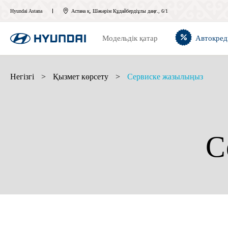
Hyundai Astana
Астана қ, Шәкәрім Құдайбердіұлы даңғ., 6/1
Модельдік қатар
Автокред
Негізгі
>
Қызмет көрсету
>
Сервиске жазылыңыз
С