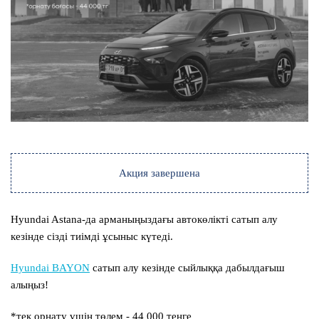
Акция завершена
Hyundai Astana
-да арманыңыздағы автокөлікті сатып алу
кезінде сізді тиімді ұсыныс күтеді.
Hyundai BAYON
сатып алу кезінде сыйлыққа дабылдағыш
алыңыз!
*тек орнату үшін төлем - 44 000 теңге