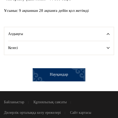
Ұсыныс 9 ақпаннан 28 ақпанға дейін қол жетімді
Алдыңғы
Келесі
Науқандар
Байланыстар
Құпиялылық саясаты
Дилерлік орталыққа келу ережелері
Сайт картасы