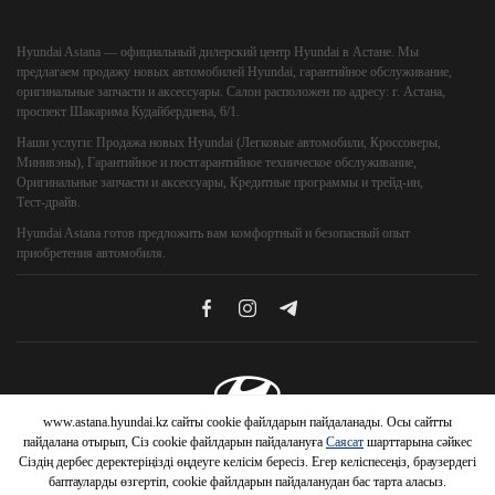
Hyundai Astana
— официальный дилерский центр Hyundai в Астане. Мы
предлагаем продажу новых автомобилей Hyundai, гарантийное обслуживание,
оригинальные запчасти и аксессуары. Салон расположен по адресу: г. Астана,
проспект Шакарима Кудайбердиева, 6/1.
Наши услуги:
Продажа новых Hyundai (Легковые автомобили, Кроссоверы,
Минивэны), Гарантийное и постгарантийное техническое обслуживание,
Оригинальные запчасти и аксессуары, Кредитные программы и трейд‑ин,
Тест‑драйв.
Hyundai Astana
готов предложить вам комфортный и безопасный опыт
приобретения автомобиля.
www.astana.hyundai.kz сайты cookie файлдарын пайдаланады. Осы сайтты
© 2026 Hyundai Motor Company
пайдалана отырып, Сіз cookie файлдарын пайдалануға
Саясат
шарттарына сәйкес
Сіздің дербес деректеріңізді өңдеуге келісім бересіз. Егер келіспесеңіз, браузердегі
баптауларды өзгертіп, cookie файлдарын пайдаланудан бас тарта аласыз.