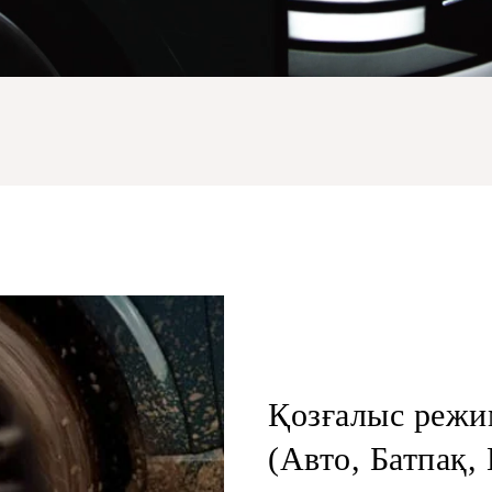
Қозғалыс режи
(Авто, Батпақ,