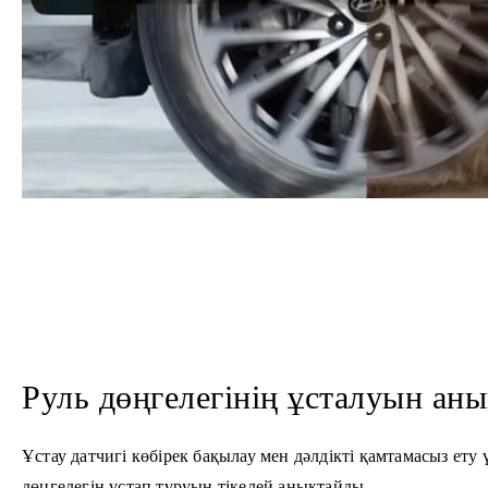
Руль дөңгелегінің ұсталуын аны
Ұстау датчигі көбірек бақылау мен дәлдікті қамтамасыз ету 
дөңгелегін ұстап тұруын тікелей анықтайды.