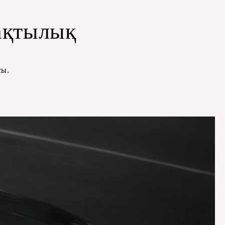
ақтылық
сы.