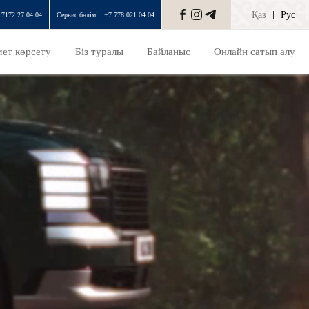
Қаз
Рус
 7172 27 04 04
Сервис бөлімі:
+7 778 021 04 04
ет көрсету
Біз туралы
Байланыс
Онлайн сатып алу