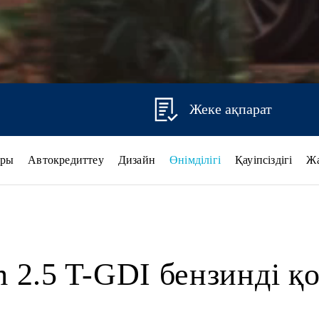
Жеке ақпарат
ары
Автокредиттеу
Дизайн
Өнімділігі
Қауіпсіздігі
Ж
m 2.5 T-GDI бензинді 