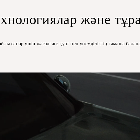
ехнологиялар және тұр
йлы сапар үшін жасалған: қуат пен үнемділіктің тамаша балан