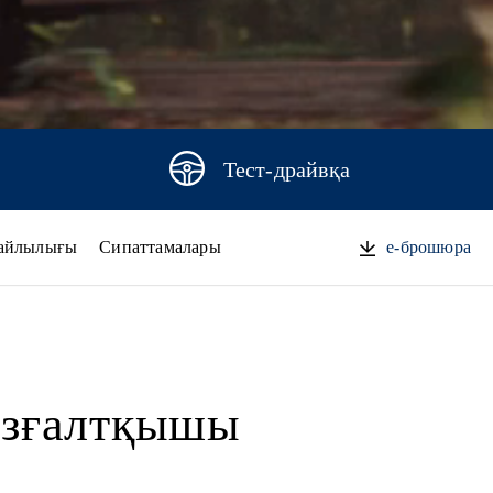
Тест-драйвқа
айлылығы
Сипаттамалары
e-брошюра
қозғалтқышы