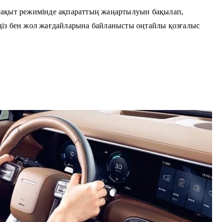
ақыт режимінде ақпараттың жаңартылуын бақылап,
ліңіз бен жол жағдайларына байланысты оңтайлы қозғалыс