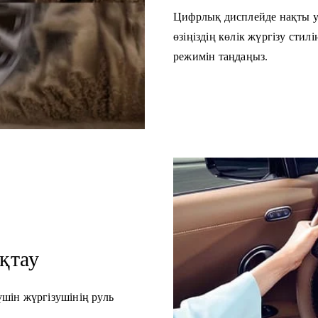
Цифрлық дисплейде нақты у
өзіңіздің көлік жүргізу сти
режимін таңдаңыз.
қтау
үшін жүргізушінің руль