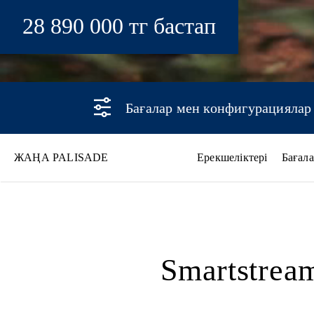
28 890 000 тг бастап
Бағалар мен конфигурациялар
ЖАҢА PALISADE
Ерекшеліктері
Бағал
Жаңа PALISADE
Smartstrea