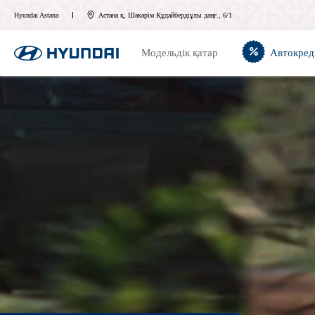
Hyundai Astana
Астана қ, Шәкәрім Құдайбердіұлы даңғ., 6/1
Модельдік қатар
Автокред