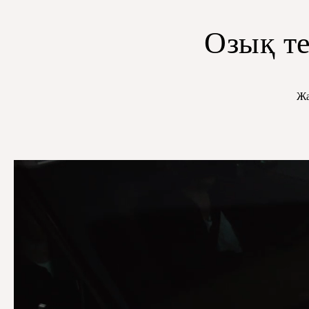
Озық т
Жа