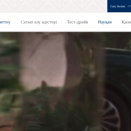
Сату бөлімі:
+7
иттеу
Сатып алу әдістері
Тест-драйв
Науқан
Қызм