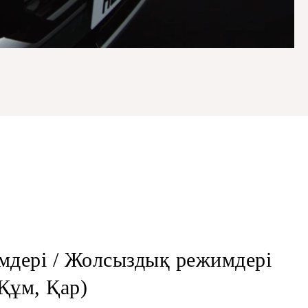
мдері / Жолсыздық режимдері
 Құм, Қар)