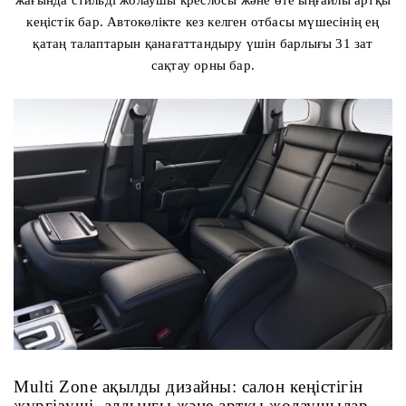
жағында стильді жолаушы креслосы және өте ыңғайлы артқы
кеңістік бар. Автокөлікте кез келген отбасы мүшесінің ең
қатаң талаптарын қанағаттандыру үшін барлығы 31 зат
сақтау орны бар.
Multi Zone ақылды дизайны: салон кеңістігін
жүргізуші, алдыңғы және артқы жолаушылар