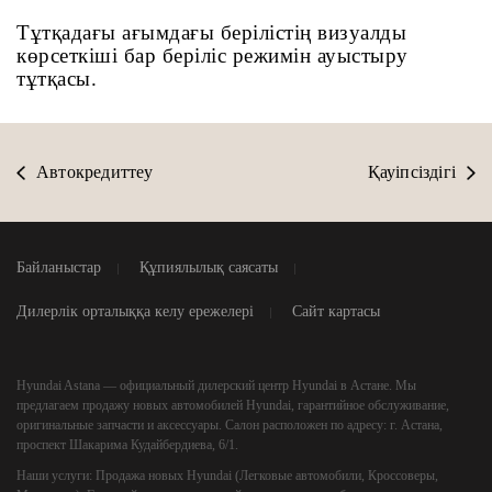
Тұтқадағы ағымдағы берілістің визуалды
көрсеткіші бар беріліс режимін ауыстыру
тұтқасы.
Автокредиттеу
Қауіпсіздігі
Байланыстар
Құпиялылық саясаты
Дилерлік орталыққа келу ережелері
Сайт картасы
Hyundai Astana
— официальный дилерский центр Hyundai в Астане. Мы
предлагаем продажу новых автомобилей Hyundai, гарантийное обслуживание,
оригинальные запчасти и аксессуары. Салон расположен по адресу: г. Астана,
проспект Шакарима Кудайбердиева, 6/1.
Наши услуги:
Продажа новых Hyundai (Легковые автомобили, Кроссоверы,