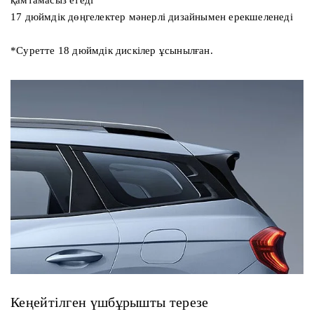
қамтамасыз етеді
17 дюймдік дөңгелектер мәнерлі дизайнымен ерекшеленеді
*Суретте 18 дюймдік дискілер ұсынылған.
Кеңейтілген үшбұрышты терезе