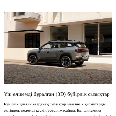
Үш өлшемді бұралған (3D) бүйірлік сызықтар
Бүйірлік дизайн көлденең сызықтар мен нәзік қисықтарды
екпіндеп, көлемді кескін әсерін жасайды. Бұл динамика