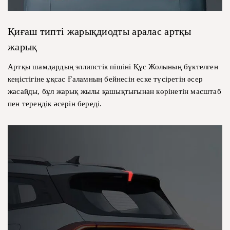
Қиғаш типті жарықдиодты аралас артқы
жарық
Артқы шамдардың эллипстік пішіні Құс Жолының бүктелген
кеңістігіне ұқсас Ғаламның бейнесін еске түсіретін әсер
жасайды, бұл жарық жылы қашықтығынан көрінетін масштаб
пен тереңдік әсерін береді.