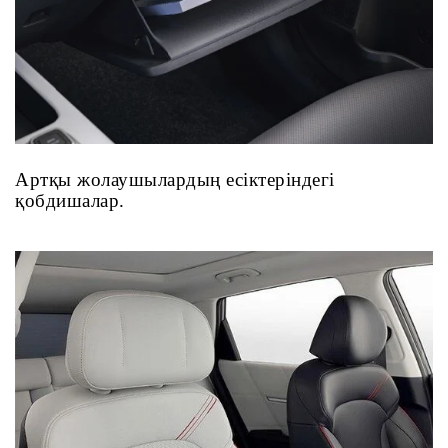
Артқы жолаушылардың есіктеріндегі
қобдишалар.