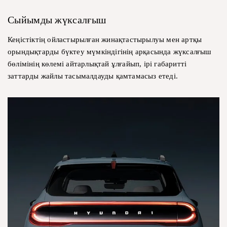
Сыйымды жүксалғыш
Кеңістіктің ойластырылған жинақтастырылуы мен артқы
орындықтарды бүктеу мүмкіндігінің арқасында жүксалғыш
бөлімінің көлемі айтарлықтай ұлғайып, ірі габаритті
заттарды жайлы тасымалдауды қамтамасыз етеді.