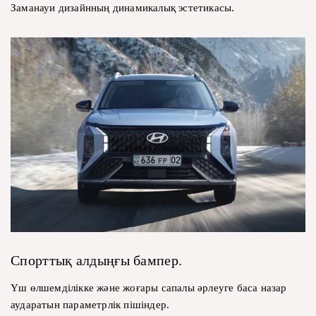
Заманауи дизайнның динамикалық эстетикасы.
Спорттық алдыңғы бампер.
Үш өлшемділікке және жоғары сапалы әрлеуге баса назар
аударатын параметрлік пішіндер.