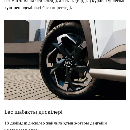
сезімін тамаша бейнелейді, ал сызықтардың күрделі үйлесімі
күш пен әдемілікті баса көрсетеді.
Бес шабақты дискілері
18 дюймдік дискілер жайлылықтың жоғары деңгейін