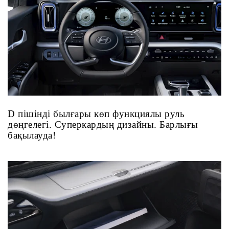
D пішінді былғары көп функциялы руль
дөңгелегі. Суперкардың дизайны. Барлығы
бақылауда!