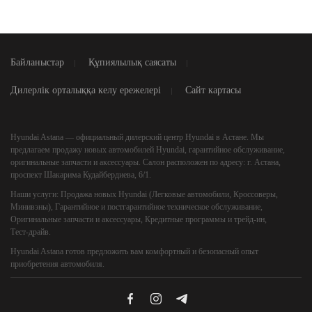
Байланыстар
Құпиялылық саясаты
Дилерлік орталыққа келу ережелері
Сайт картасы
Hyundai Astana
— официальный дилерский центр Hyundai в Астане. Мы
предлагаем продажу новых автомобилей Hyundai, гарантийное обслуживание,
оригинальные запчасти и аксессуары. Салон расположен по адресу: г. Астана,
проспект Шакарима Кудайбердиева, 6/1.
Наши услуги:
Продажа новых Hyundai (Легковые автомобили, Кроссоверы,
Минивэны), Гарантийное и постгарантийное техническое обслуживание,
Оригинальные запчасти и аксессуары, Кредитные программы и трейд‑ин,
Тест‑драйв.
Hyundai Astana
готов предложить вам комфортный и безопасный опыт
приобретения автомобиля.