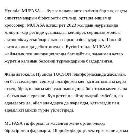
Hyundai MUFASA — бұл заманауи автокөліктің барлық жақсы
сипаттамаларын біріктіретін стильді, орташа өлшемді
кроссовер. MUFASA алғаш рет 2023 жылдың наурызында
концепт-кар ретінде ұсынылды, кейінірек сериялық модель
автокөлік әуесқойларының назарын өзіне аударып, Шанхай
автосалонында дебют жасады. Бүгінгі таңда MUFASA
жайлылық пен инновацияларды бағалайтын, заманмен қатар
жүретін қаланың белсенді тұрғындарына бағдарланған.
Жаңа автокөлік Hyundai TUCSON платформасында жасалған,
ол бестселлерден сенімді платформа мен қозғалтқышты мұра
еткен, бірақ шанағы мен салонының дизайны толығымен жаңа
- батыл және ерекше. Бұл ретте ол айтарлықтай әмбебап, ер
адамдарға да, әйел адамдарға да жарамды, қатыгездік пен
әдемілікті мінсіз түрде үйлестіреді.
MUFASA тік форматта жасалған және ортақ блокқа
біріктірілген фараларға, 18 дюймдік дөңгелектерге және артқы