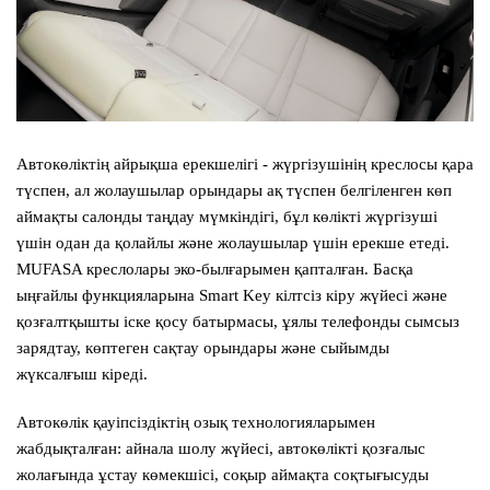
Автокөліктің айрықша ерекшелігі - жүргізушінің креслосы қара
түспен, ал жолаушылар орындары ақ түспен белгіленген көп
аймақты салонды таңдау мүмкіндігі, бұл көлікті жүргізуші
үшін одан да қолайлы және жолаушылар үшін ерекше етеді.
MUFASA креслолары эко-былғарымен қапталған. Басқа
ыңғайлы функцияларына Smart Key кілтсіз кіру жүйесі және
қозғалтқышты іске қосу батырмасы, ұялы телефонды сымсыз
зарядтау, көптеген сақтау орындары және сыйымды
жүксалғыш кіреді.
Автокөлік қауіпсіздіктің озық технологияларымен
жабдықталған: айнала шолу жүйесі, автокөлікті қозғалыс
жолағында ұстау көмекшісі, соқыр аймақта соқтығысуды