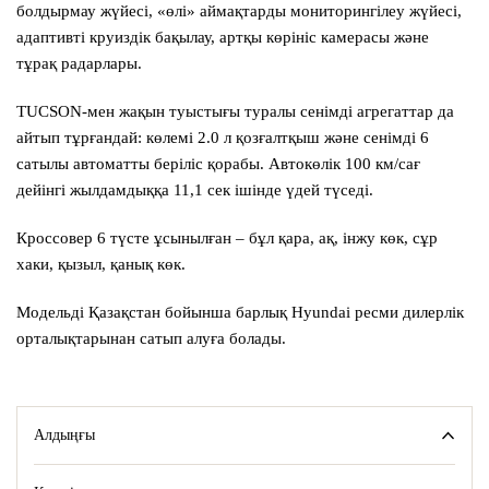
болдырмау жүйесі, «өлі» аймақтарды мониторингілеу жүйесі,
адаптивті круиздік бақылау, артқы көрініс камерасы және
тұрақ радарлары.
TUCSON-мен жақын туыстығы туралы сенімді агрегаттар да
айтып тұрғандай: көлемі 2.0 л қозғалтқыш және сенімді 6
сатылы автоматты беріліс қорабы. Автокөлік 100 км/сағ
дейінгі жылдамдыққа 11,1 сек ішінде үдей түседі.
Кроссовер 6 түсте ұсынылған – бұл қара, ақ, інжу көк, сұр
хаки, қызыл, қанық көк.
Модельді Қазақстан бойынша барлық Hyundai ресми дилерлік
орталықтарынан сатып алуға болады.
Алдыңғы