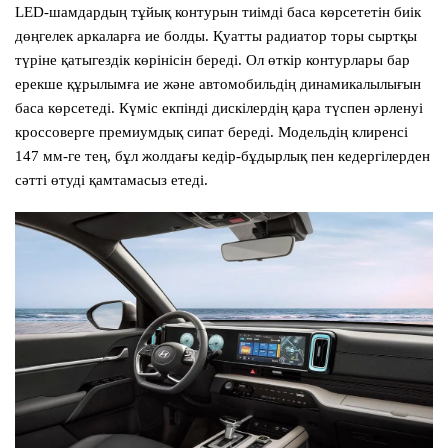
LED-шамдардың тұйық контурын тиімді баса көрсететін биік
дөңгелек аркаларға ие болды. Қуатты радиатор торы сыртқы
түріне қатыгездік көрінісін береді. Ол өткір контурлары бар
ерекше құрылымға ие және автомобильдің динамикалылығын
баса көрсетеді. Күміс екпінді дискілердің қара түспен әрленуі
кроссоверге премиумдық сипат береді. Модельдің клиренсі
147 мм-ге тең, бұл жолдағы кедір-бұдырлық пен кедергілерден
сәтті өтуді қамтамасыз етеді.