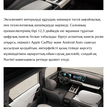
Эксклюзивті интерьерді құрудың заманауи тәсілі ыңғайлылық
пен технологиялық шешімдерде көрінеді. Салонның
ерекшеліктерінің бірі 12,3 дюймдік екі экраннан тұратын
цифрлық панель болып табылады: біреуі аспаптық панель рөлін
атқарса, екіншісі Apple CarPlay және Android Auto сымсыз
қосылуын қолдайтын, интерфейсті қазақ тілінде көрсету
мүмкіндігімен ақпараттық-ойын-сауық дисплейі, сондай-ақ
Navitel навигациясы ретінде қызмет етеді.