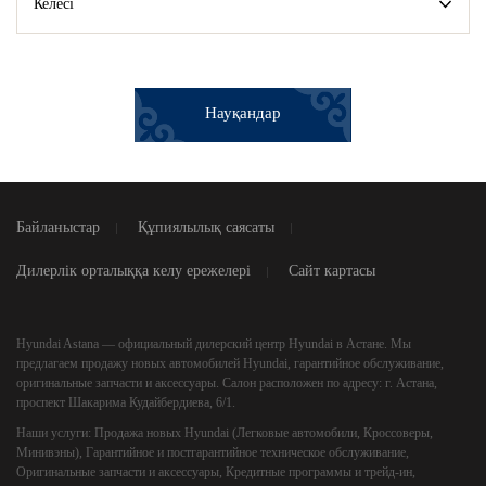
Келесі
Науқандар
Байланыстар
Құпиялылық саясаты
Дилерлік орталыққа келу ережелері
Сайт картасы
Hyundai Astana
— официальный дилерский центр Hyundai в Астане. Мы
предлагаем продажу новых автомобилей Hyundai, гарантийное обслуживание,
оригинальные запчасти и аксессуары. Салон расположен по адресу: г. Астана,
проспект Шакарима Кудайбердиева, 6/1.
Наши услуги:
Продажа новых Hyundai (Легковые автомобили, Кроссоверы,
Минивэны), Гарантийное и постгарантийное техническое обслуживание,
Оригинальные запчасти и аксессуары, Кредитные программы и трейд‑ин,