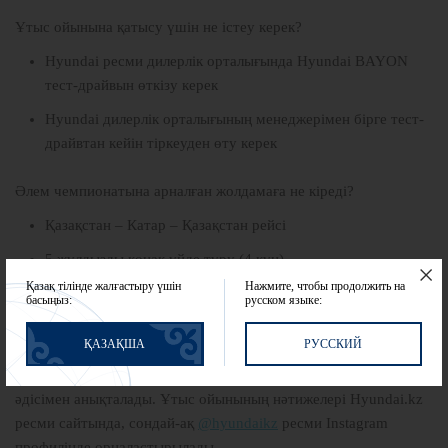
Ұтыс ойынына қатысу үшін не істеу керек?
Hyundai ресми дилерлік орталығында Hyundai BAYON
тест-драйвын өткізу керек
Hyundai дилерлік орталығының менеджерімен бірге тест-
драйвтан кейін тіркеуден өту керек
Әлем чемпионатына арналған жолдамаға не кіреді?
Қазақстан – Катар – Қазақстан рейсі
5 жұлдызды қонақ үйде тұру (4 күн)
Қазақ тілінде жалғастыру үшін
Нажмите, чтобы продолжить на
2022 жылғы Әлем чемпионатына бару
басыңыз:
русском языке:
Катар астанасы Доха бойынша экскурсия.
ҚАЗАҚША
РУССКИЙ
Жеңімпаздар 10 қазанға дейін кездейсоқ сандар генераторы
әдісімен анықталады. Ұтыс ойынының нәтижелері Hyundai.kz
ресми сайтында, сондай-ақ
@hyundaikz
ресми Instagram
профилінде орналастырылады.