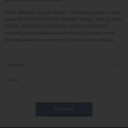
*Ұтыс ойынына «Астана Моторс» МК қызметкерлері, соның
ішінде HUYNDAI, TOYOTA, SUBARU, HAVAL, LEXUS, BMW,
CHERY, JAGUAR LAND ROVER, VOLVO, CHANGAN
дилерлік орталықтарының қызметкерлері, олардың отбасы
мүшелері және басқа да үлестес тұлғалар қатыса алмайды.
Алдыңғы
Келесі
Науқандар