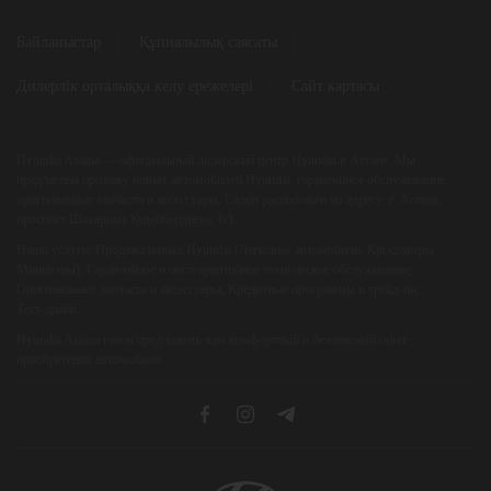
Байланыстар
Құпиялылық саясаты
Дилерлік орталыққа келу ережелері
Сайт картасы
Hyundai Astana
— официальный дилерский центр Hyundai в Астане. Мы
предлагаем продажу новых автомобилей Hyundai, гарантийное обслуживание,
оригинальные запчасти и аксессуары. Салон расположен по адресу: г. Астана,
проспект Шакарима Кудайбердиева, 6/1.
Наши услуги:
Продажа новых Hyundai (Легковые автомобили, Кроссоверы,
Минивэны), Гарантийное и постгарантийное техническое обслуживание,
Оригинальные запчасти и аксессуары, Кредитные программы и трейд‑ин,
Тест‑драйв.
Hyundai Astana
готов предложить вам комфортный и безопасный опыт
приобретения автомобиля.