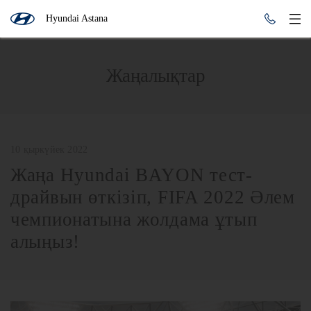
Hyundai Astana
Жаңалықтар
10 қыркүйек 2022
Жаңа Hyundai BAYON тест-
драйвын өткізіп, FIFA 2022 Әлем
чемпионатына жолдама ұтып
алыңыз!